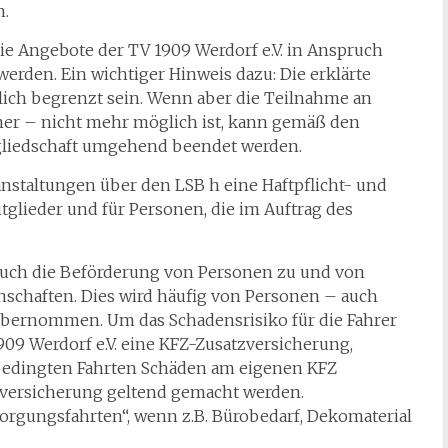
n.
ie Angebote der TV 1909 Werdorf e.V. in Anspruch
rden. Ein wichtiger Hinweis dazu: Die erklärte
tlich begrenzt sein. Wenn aber die Teilnahme an
er – nicht mehr möglich ist, kann gemäß den
gliedschaft umgehend beendet werden.
staltungen über den LSB h eine Haftpflicht- und
glieder und für Personen, die im Auftrag des
auch die Beförderung von Personen zu und von
nschaften. Dies wird häufig von Personen – auch
übernommen. Um das Schadensrisiko für die Fahrer
909 Werdorf e.V. eine KFZ-Zusatzversicherung,
sbedingten Fahrten Schäden am eigenen KFZ
zversicherung geltend gemacht werden.
gungsfahrten“, wenn z.B. Bürobedarf, Dekomaterial